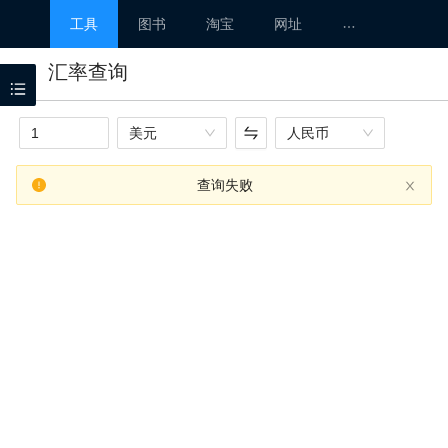
汇
工具
图书
淘宝
网址
汇率查询
I
手
美元
人民币
在
查询失败
简
汉
汉
度
快